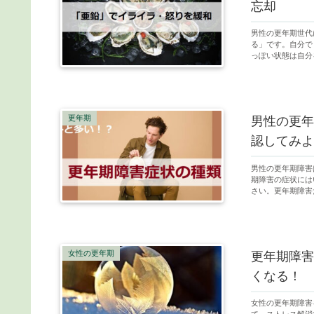
忘却
男性の更年期世代
る」です。自分で
っぽい状態は自分
更年期
男性の更年
認してみよ
男性の更年期障害
期障害の症状には
さい。更年期障害
女性の更年期
更年期障害
くなる！
女性の更年期障害