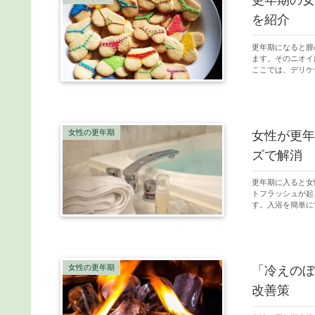
更年期の女
を紹介
更年期になると膣
ます。そのニオイ
ここでは、デリケ
女性の更年期
女性が更年
ズで解消
更年期に入ると女
トフラッシュが起
す。入浴を簡単に
女性の更年期
「冷えのぼ
改善策