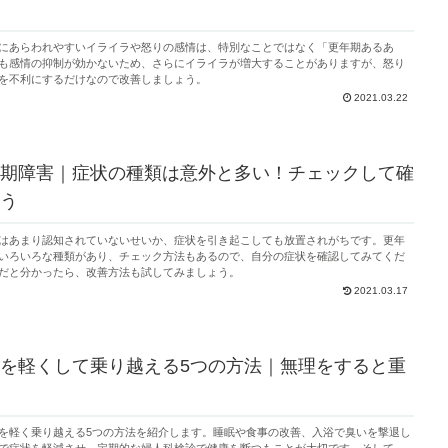
にあらわれやすいイライラや怒りの感情は、特別なことではなく「更年期あるあ
も感情の抑制が効かないため、さらにイライラが増大することがありますが、怒り
を不利にするだけなので改善しましょう。
2021.03.22
期障害｜症状の種類は意外と多い！チェックして確
う
はあまり認知されていないせいか、症状を引き起こしても放置されがちです。更年
いろいろな種類があり、チェック方法もあるので、自分の症状を確認してみてくだ
だと分かったら、改善方法も試してみましょう。
2021.03.17
を軽くして乗り越える5つの方法｜無理をすると重
を軽く乗り越える5つの方法を紹介します。睡眠や食事の改善、入浴で臭いを撃退し