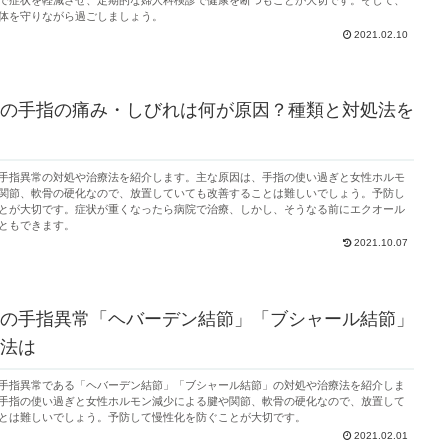
で症状を軽減させ、定期的な婦人科検診で健康を断つもことが大切です。そして、
体を守りながら過ごしましょう。
2021.02.10
の手指の痛み・しびれは何が原因？種類と対処法を
手指異常の対処や治療法を紹介します。主な原因は、手指の使い過ぎと女性ホルモ
関節、軟骨の硬化なので、放置していても改善することは難しいでしょう。予防し
とが大切です。症状が重くなったら病院で治療、しかし、そうなる前にエクオール
ともできます。
2021.10.07
の手指異常「ヘバーデン結節」「ブシャール結節」
法は
手指異常である「ヘバーデン結節」「ブシャール結節」の対処や治療法を紹介しま
手指の使い過ぎと女性ホルモン減少による腱や関節、軟骨の硬化なので、放置して
とは難しいでしょう。予防して慢性化を防ぐことが大切です。
2021.02.01