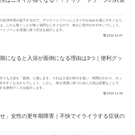
性はニオイが強くなる！？デリケートゾーンの対策
の自浄作用が低下するので、デリケートゾーンにニオイやかゆみを感じやすくなり
は、ふだん嗅ぐことが無く強烈なニオイなので、他人に気付かれやすいでしょう。
ートゾーンを清潔に保つ方法を紹介します。
2020.12.07
期になると入浴が面倒になる理由は3つ｜便利グッ
性でも入浴を「面倒」と感じます。それは入浴が体力を使い、時間がかかり、ホッ
きやすくなるからでしょう。しかし、体を清潔に保つために入浴は必要なことで
する便利グッズを紹介します。
2020.11.06
せ」女性の更年期障害｜不快でイライラする症状の