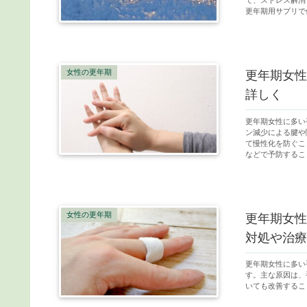
て、ストレス解消
更年期用サプリで
女性の更年期
更年期女性
詳しく
更年期女性に多い
ン減少による腱や
て慢性化を防ぐこ
などで予防するこ
女性の更年期
更年期女性
対処や治療
更年期女性に多い
す。主な原因は、
いても改善するこ