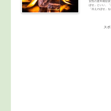
女性の更年期症状
ぼせ」といい、「
「冷えのぼせ」を
スポ