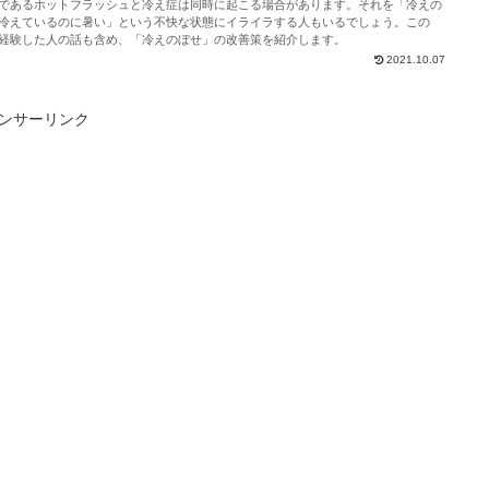
であるホットフラッシュと冷え症は同時に起こる場合があります。それを「冷えの
冷えているのに暑い」という不快な状態にイライラする人もいるでしょう。この
経験した人の話も含め、「冷えのぼせ」の改善策を紹介します。
2021.10.07
ンサーリンク