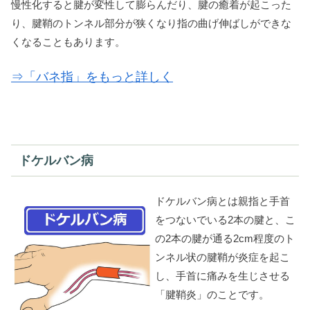
慢性化すると腱が変性して膨らんだり、腱の癒着が起こった
り、腱鞘のトンネル部分が狭くなり指の曲げ伸ばしができな
くなることもあります。
⇒「バネ指」をもっと詳しく
ドケルバン病
ドケルバン病とは親指と手首
をつないでいる2本の腱と、こ
の2本の腱が通る2cm程度のト
ンネル状の腱鞘が炎症を起こ
し、手首に痛みを生じさせる
「腱鞘炎」のことです。