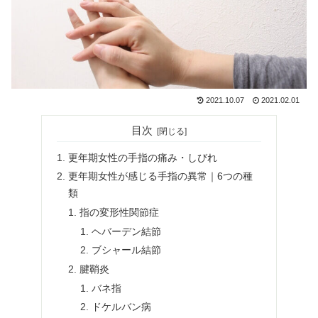
2021.10.07
2021.02.01
目次
更年期女性の手指の痛み・しびれ
更年期女性が感じる手指の異常｜6つの種
類
指の変形性関節症
ヘバーデン結節
ブシャール結節
腱鞘炎
バネ指
ドケルバン病