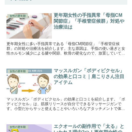
更年期女性の手指異常「母指CM
女性の更年期
関節症」「手根管症候群」対処や
治療法は
更年期女性に多い手指異常である「母指CM関節症」「手根管症候
群」の対処や治療法を紹介します。主な原因は、手指の使い過ぎと女
性ホルモン減少による腱や関節、軟骨の硬化なので、放置していても
改善することは難しいでしょう。予防して慢性化を防ぐことが大切で
す。
マッスルガン「ボディピクセル」
女性の更年期
の効果と口コミ｜肩こりさん注目
アイテム
マッスルガン「ボディピクセル」の効果と口コミを紹介します。「ボ
ディピクセル」は、筋膜リリースが自分でできるマッサージガンで
す。小型だからサッと使えることやいろいろなアタッチメントで体中
ほぐせること。さらに、優れた静音設計なので周りを気にせず使える
ので私も愛用中です。「ボディピクセル」の価格も調査したので参考
にしてください。
エクオールの副作用で「太る」と
女性の更年期