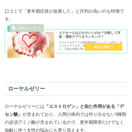
口コミで「更年期症状が改善した」と評判が高いのも特徴で
す。
エクオールはどれがいいのか？比較して市
販・通販サプリをランキング！
エクオールサプリは更年期女性にとって「お守り」の
ようなサプリです。減少した女性ホルモンの代わり
に、心身を快調に導いて、美容効果も期待できるエク
オールの選び方を紹介します。市販・通販商品を比較
してランキングしているので参考にしてください。
ローヤルゼリー
ローヤルゼリーには
「エストロゲン」と似た作用がある「デ
セン酸」
が含まれており、人間の体内では作り出せない9種類
の必須アミノ酸が含まれているので、更年期障害だけでなく
加齢に伴う女性の悩みにも寄り添えます。