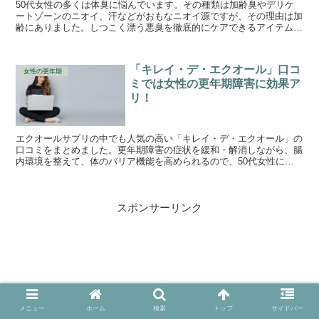
50代女性の多くは体臭に悩んでいます。その種類は加齢臭やデリケ
ートゾーンのニオイ、汗などがおもなニオイ源ですが、その理由は加
齢にありました。しつこく漂う悪臭を徹底的にケアできるアイテムも
紹介します。お得な購入方法や、1日にかかる金額などのコスパも気
になる！という方はぜひ参考にしてください。
「キレイ・デ・エクオール」口コ
女性の更年期
ミでは女性の更年期障害に効果ア
リ！
エクオールサプリの中でも人気の高い「キレイ・デ・エクオール」の
口コミをまとめました。更年期障害の症状を緩和・解消しながら、腸
内環境を整えて、体のバリア機能を高められるので、50代女性には
続けて欲しいサプリです。
スポンサーリンク
メニュー
ホーム
検索
トップ
サイドバー