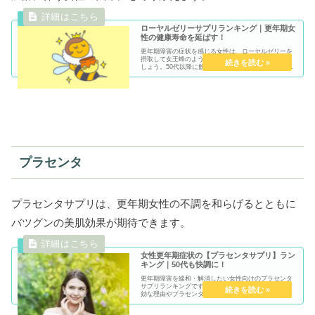
ローヤルゼリーサプリランキング｜更年期女
性の健康寿命を延ばす！
更年期障害の症状を感じる女性は、ローヤルゼリーを
摂取して女王蜂のように元気や若々しさを取り戻しま
しょう。50代以降に飲みたいローヤルゼリーサプリラ
ンキングを紹介します。
プラセンタ
プラセンタサプリは、更年期女性の不調を和らげるとともに
バツグンの美肌効果が期待できます。
女性更年期症状の【プラセンタサプリ】ラン
キング｜50代も快調に！
更年期障害を緩和・解消したい女性向けのプラセンタ
サプリランキングです。プラセンタが更年期障害に有
効な理由やプラセンタの種類、おすすめサプリなどを
ランキング形式で紹介しています。