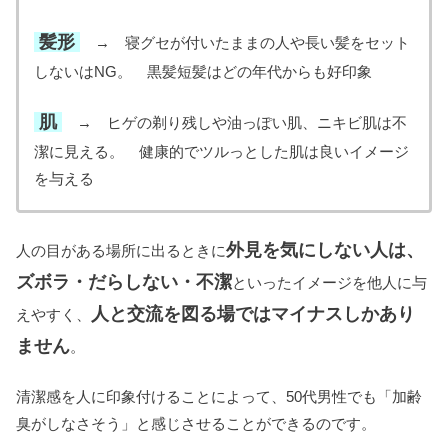
髪形
→ 寝グセが付いたままの人や長い髪をセット
しないはNG。 黒髪短髪はどの年代からも好印象
肌
→ ヒゲの剃り残しや油っぽい肌、ニキビ肌は不
潔に見える。 健康的でツルっとした肌は良いイメージ
を与える
外見を気にしない人は、
人の目がある場所に出るときに
ズボラ・だらしない・不潔
といったイメージを他人に与
人と交流を図る場ではマイナスしかあり
えやすく、
ません
。
清潔感を人に印象付けることによって、50代男性でも「加齢
臭がしなさそう」と感じさせることができるのです。