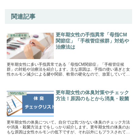
関連記事
更年期女性の手指異常「母指CM
女性の更年期
関節症」「手根管症候群」対処や
治療法は
更年期女性に多い手指異常である「母指CM関節症」「手根管症候
群」の対処や治療法を紹介します。主な原因は、手指の使い過ぎと女
性ホルモン減少による腱や関節、軟骨の硬化なので、放置していても
改善することは難しいでしょう。予防して慢性化を防ぐことが大切で
す。
更年期女性の体臭対策やチェック
50代の悩み
方法！原因のもとから消臭・殺菌
更年期女性の体臭について。自分では気づかない体臭のチェック方法
や消臭・殺菌方法までをしっかり紹介します。更年期女性の体臭のお
もな原因は女性ホルモンの低下ですが、それ以外にもプラスされてい
るニオイの元はたくさんあります。しっかりニオイを抑えましょう。