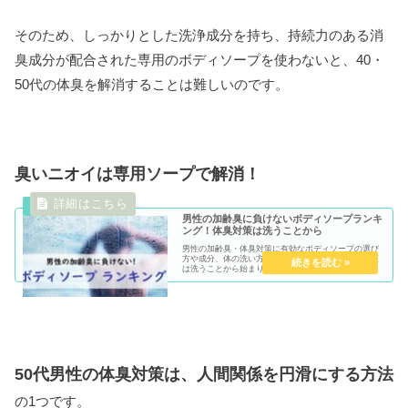
そのため、しっかりとした洗浄成分を持ち、持続力のある消
臭成分が配合された専用のボディソープを使わないと、40・
50代の体臭を解消することは難しいのです。
臭いニオイは専用ソープで解消！
男性の加齢臭に負けないボディソープランキ
ング！体臭対策は洗うことから
男性の加齢臭・体臭対策に有効なボディソープの選び
方や成分、体の洗い方などを紹介します。ニオイ対策
は洗うことから始まり、洗うことで終わるといっても
過言ではありません。50代男性はニオイによって人間
関係が壊れる「スメルハラスメント」にも気を付けま
しょう。
50代男性の体臭対策は、人間関係を円滑にする方法
の1つです。