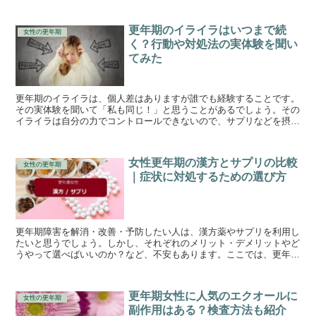
更年期のイライラはいつまで続
女性の更年期
く？行動や対処法の実体験を聞い
てみた
更年期のイライラは、個人差はありますが誰でも経験することです。
その実体験を聞いて「私も同じ！」と思うことがあるでしょう。その
イライラは自分の力でコントロールできないので、サプリなどを摂取
して緩和・解消を目指しましょう。イライラ感や重い更年期解消に効
果的なエクオールやローヤルゼリーも紹介します。
女性更年期の漢方とサプリの比較
女性の更年期
｜症状に対処するための選び方
更年期障害を解消・改善・予防したい人は、漢方薬やサプリを利用し
たいと思うでしょう。しかし、それぞれのメリット・デメリットやど
うやって選べばいいのか？など、不安もあります。ここでは、更年期
の漢方薬とサプリを比較しています。
更年期女性に人気のエクオールに
女性の更年期
副作用はある？検査方法も紹介