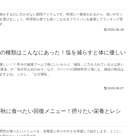
物をするのに欠かせない調理アイテムです。料理に一番使われるから、使いやすく
を選びましょう。料理初心者でも使いこなせるフライパンを厳選してランキング形
す。
2020.08.28
の種類はこんなにあった！塩を減らすと体に優しい
らと「減塩」に力を入れている人は多い
塩醤油」や「塩分控えめのみそ」など、スーパーの調味料売り場にも、減塩の商品は
すよね。 しかし、「なぜ減塩...
2020.08.27
が秋に食べたい回復メニュー！摂りたい栄養とレシ
の男性が食べたいメニューを、栄養面と作りやすさを考慮して紹介します。とくに、