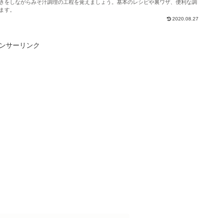
きをしながらみそ汁調理の工程を覚えましょう。基本のレシピや裏ワザ、便利な調
ます。
2020.08.27
ンサーリンク