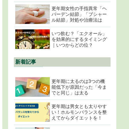
更年期女性の手指異常「ヘ
バーデン結節」「ブシャー
ル結節」対処や治療法は
いつ飲む？「エクオール」
を効果的にするタイミング
｜いつからどの位？
新着記事
更年期に太るのは3つの機
能低下が原因だった「今ま
でと同じ」は太る
更年期は男女とも太りやす
い！ホルモンバランスを整
えてからダイエットを！