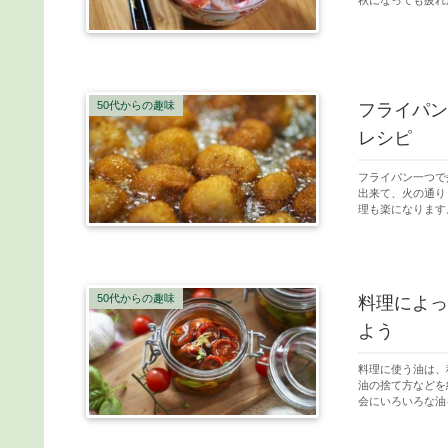
秋になっても疲れ
50代からの趣味
フライパン
レシピ
フライパン一つで
出来て、火の通り
理も楽になります
50代からの趣味
料理によっ
よう
料理に使う油は、
油の捨て方などを
会にいろいろな油