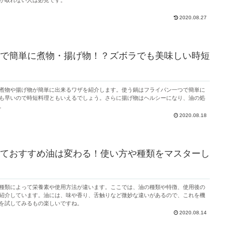
が取れない人は必見です。
2020.08.27
で簡単に煮物・揚げ物！？ズボラでも美味しい時短
煮物や揚げ物が簡単に出来るワザを紹介します。使う鍋はフライパン一つで簡単に
も早いので時短料理ともいえるでしょう。さらに揚げ物はヘルシーになり、油の処
。
2020.08.18
ておすすめ油は変わる！使い方や種類をマスターし
種類によって栄養素や使用方法が違います。ここでは、油の種類や特徴、使用後の
紹介しています。油には、味や香り、舌触りなど微妙な違いがあるので、これを機
を試してみるもの楽しいですね。
2020.08.14