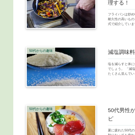
理する！
フライパンは炒め
耐久性の高いもの
式で紹介していま
50代からの趣味
減塩調味料
塩を減らすと体に優しい！？ 昨今の健康ブームで体にいいか
でしょう。 「減
たくさん並んでいま
50代からの趣味
50代男性
ピ
夏に疲れた50代