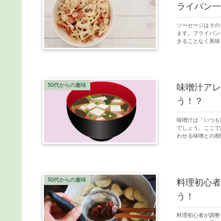
ライパン一
ソーセージはその
ます。フライパン
きることなく美味
50代からの趣味
味噌汁アレ
う！？
味噌汁は「いつも
でしょう。ここで
わせる味噌との相
50代からの趣味
料理初心者
う！
料理初心者が調整