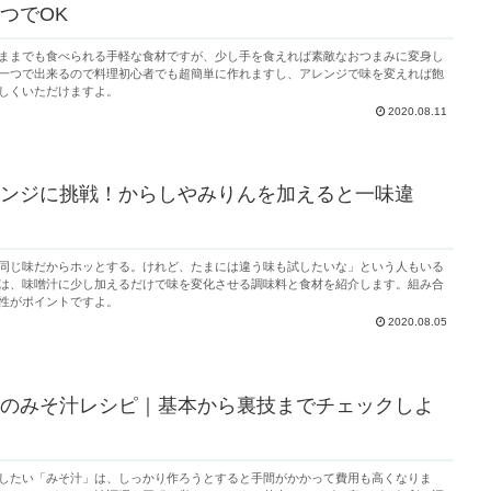
つでOK
ままでも食べられる手軽な食材ですが、少し手を食えれば素敵なおつまみに変身し
一つで出来るので料理初心者でも超簡単に作れますし、アレンジで味を変えれば飽
しくいただけますよ。
2020.08.11
ンジに挑戦！からしやみりんを加えると一味違
同じ味だからホッとする。けれど、たまには違う味も試したいな」という人もいる
は、味噌汁に少し加えるだけで味を変化させる調味料と食材を紹介します。組み合
性がポイントですよ。
2020.08.05
のみそ汁レシピ｜基本から裏技までチェックしよ
したい「みそ汁」は、しっかり作ろうとすると手間がかかって費用も高くなりま