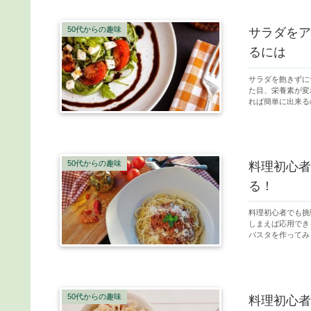
50代からの趣味
サラダをア
るには
サラダを飽きずに
た目、栄養素が変
れば簡単に出来る
50代からの趣味
料理初心者
る！
料理初心者でも挑
しまえば応用でき
パスタを作ってみ
50代からの趣味
料理初心者